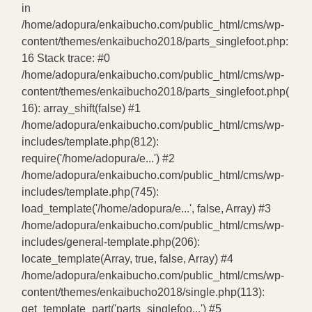
in
/home/adopura/enkaibucho.com/public_html/cms/wp-
content/themes/enkaibucho2018/parts_singlefoot.php:
16 Stack trace: #0
/home/adopura/enkaibucho.com/public_html/cms/wp-
content/themes/enkaibucho2018/parts_singlefoot.php(
16): array_shift(false) #1
/home/adopura/enkaibucho.com/public_html/cms/wp-
includes/template.php(812):
require('/home/adopura/e...') #2
/home/adopura/enkaibucho.com/public_html/cms/wp-
includes/template.php(745):
load_template('/home/adopura/e...', false, Array) #3
/home/adopura/enkaibucho.com/public_html/cms/wp-
includes/general-template.php(206):
locate_template(Array, true, false, Array) #4
/home/adopura/enkaibucho.com/public_html/cms/wp-
content/themes/enkaibucho2018/single.php(113):
get_template_part('parts_singlefoo...') #5