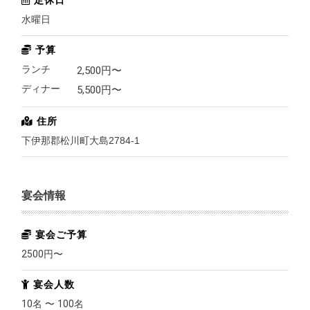
水曜日
予算
ランチ
2,500
円〜
ディナー
5,500
円〜
住所
下伊那郡松川町大島2784-1
宴会情報
宴会ご予算
2500
円〜
宴会人数
10
名 〜
100
名