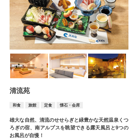
清流苑
和食
旅館
定食
懐石・会席
雄大な自然、清流のせせらぎと緑豊かな天然温泉くつ
ろぎの宿、南アルプスを眺望できる露天風呂と9つの
お風呂が自慢！