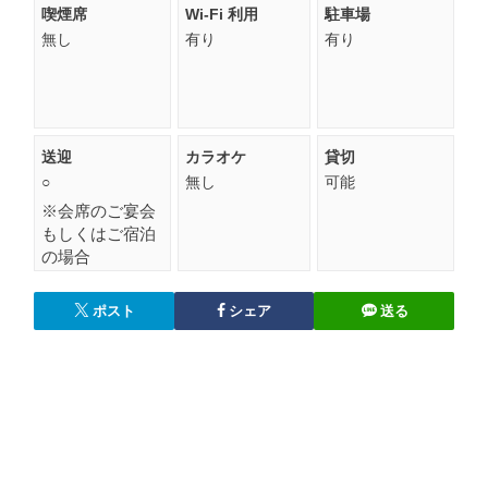
喫煙席
Wi-Fi 利用
駐車場
無し
有り
有り
送迎
カラオケ
貸切
○
無し
可能
※会席のご宴会
もしくはご宿泊
の場合
ポスト
シェア
送る