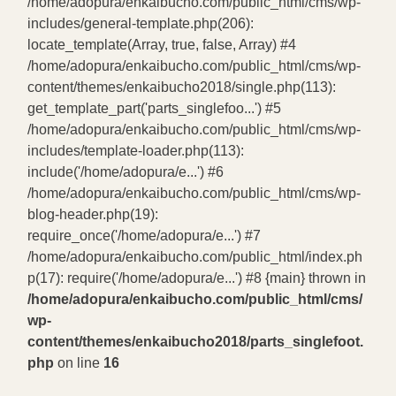
/home/adopura/enkaibucho.com/public_html/cms/wp-
includes/general-template.php(206):
locate_template(Array, true, false, Array) #4
/home/adopura/enkaibucho.com/public_html/cms/wp-
content/themes/enkaibucho2018/single.php(113):
get_template_part('parts_singlefoo...') #5
/home/adopura/enkaibucho.com/public_html/cms/wp-
includes/template-loader.php(113):
include('/home/adopura/e...') #6
/home/adopura/enkaibucho.com/public_html/cms/wp-
blog-header.php(19):
require_once('/home/adopura/e...') #7
/home/adopura/enkaibucho.com/public_html/index.ph
p(17): require('/home/adopura/e...') #8 {main} thrown in
/home/adopura/enkaibucho.com/public_html/cms/
wp-
content/themes/enkaibucho2018/parts_singlefoot.
php
on line
16