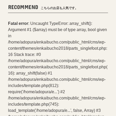
RECOMMEND
こちらのお店も人気です。
Fatal error
: Uncaught TypeError: array_shift():
Argument #1 ($array) must be of type array, bool given
in
/home/adopura/enkaibucho.com/public_html/cms/wp-
content/themes/enkaibucho2018/parts_singlefoot.php:
16 Stack trace: #0
/home/adopura/enkaibucho.com/public_html/cms/wp-
content/themes/enkaibucho2018/parts_singlefoot.php(
16): array_shift(false) #1
/home/adopura/enkaibucho.com/public_html/cms/wp-
includes/template.php(812):
require('/home/adopura/e...') #2
/home/adopura/enkaibucho.com/public_html/cms/wp-
includes/template.php(745):
load_template('/home/adopura/e...', false, Array) #3