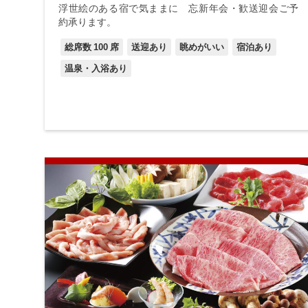
浮世絵のある宿で気ままに 忘新年会・歓送迎会ご予
約承ります。
総席数
100
席
送迎あり
眺めがいい
宿泊あり
温泉・入浴あり