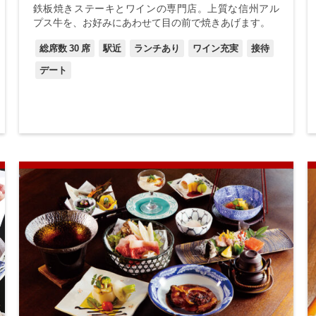
鉄板焼きステーキとワインの専門店。上質な信州アル
プス牛を、お好みにあわせて目の前で焼きあげます。
総席数
30
席
駅近
ランチあり
ワイン充実
接待
デート