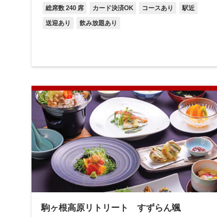
総席数
240
席
カード決済OK
コースあり
駅近
送迎あり
飲み放題あり
駒ヶ根高原リトリート すずらん颯