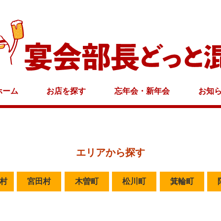
ホーム
お店を探す
忘年会・新年会
お知
エリアから探す
村
宮田村
木曽町
松川町
箕輪町