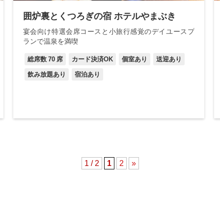
囲炉裏とくつろぎの宿 ホテルやまぶき
宴会向け特選会席コースと小旅行感覚のデイユースプ
ランで温泉を満喫
総席数
70
席
カード決済OK
個室あり
送迎あり
飲み放題あり
宿泊あり
1 / 2
1
2
»