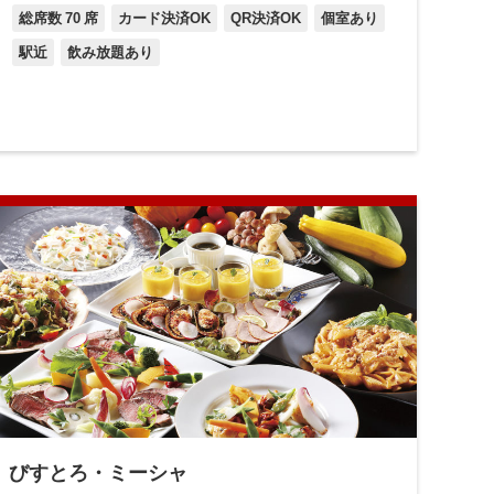
総席数
70
席
カード決済OK
QR決済OK
個室あり
駅近
飲み放題あり
びすとろ・ミーシャ