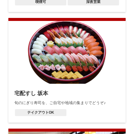
喫煙可
深夜営業
宅配すし 坂本
旬のにぎり寿司を、ご自宅や地域の集まりでどうぞ♪
テイクアウトOK