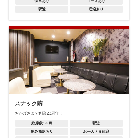
個室あり
コースあり
駅近
送迎あり
スナック繭
おかげさまで創業23周年！
総席数
50
席
駅近
飲み放題あり
お一人さま歓迎