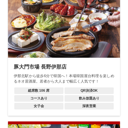
豚大門市場 長野伊那店
伊那北駅から徒歩6分で韓国へ！本場韓国屋台料理を楽しめ
るネオ居酒屋。若者から大人まで幅広く人気です！
総席数
106
席
QR決済OK
コースあり
飲み放題あり
女子会
深夜営業