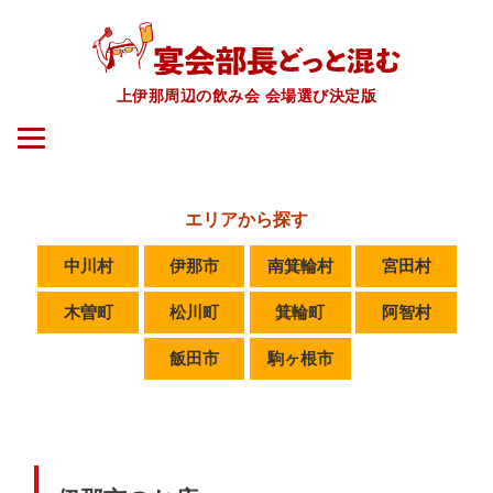
上伊那周辺の飲み会 会場選び決定版
エリアから探す
中川村
伊那市
南箕輪村
宮田村
木曽町
松川町
箕輪町
阿智村
飯田市
駒ヶ根市