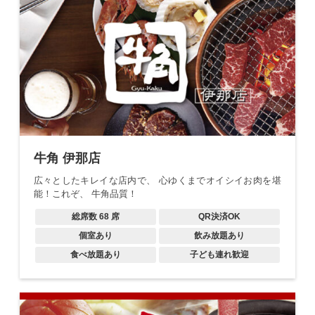
牛角 伊那店
広々としたキレイな店内で、 心ゆくまでオイシイお肉を堪
能！これぞ、 牛角品質！
総席数
68
席
QR決済OK
個室あり
飲み放題あり
食べ放題あり
子ども連れ歓迎