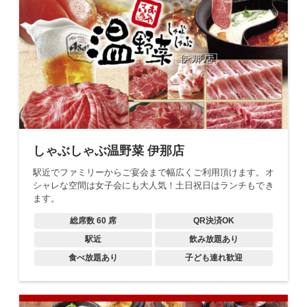
しゃぶしゃぶ温野菜 伊那店
駅近でファミリーからご宴会まで幅広くご利用頂けます。オ
シャレな空間は女子会にも大人気！土日祝日はランチもでき
ます。
総席数
60
席
QR決済OK
駅近
飲み放題あり
食べ放題あり
子ども連れ歓迎