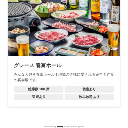
グレース 春富ホール
みんな大好き春富ホール！地域の皆様に愛される完全予約制
の宴会場です。
総席数
100
席
個室あり
送迎あり
飲み放題あり