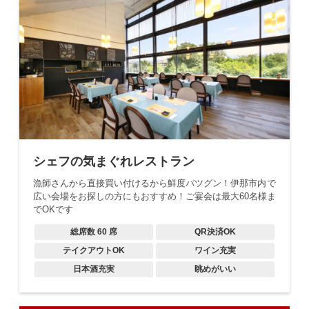
シェフの気まぐれレストラン
漁師さんから直接買い付けるから鮮度バツグン！伊那市内で
広い会場をお探しの方にもおすすめ！ご宴会は最大60名様ま
でOKです
総席数
60
席
QR決済OK
テイクアウトOK
ワイン充実
日本酒充実
眺めがいい