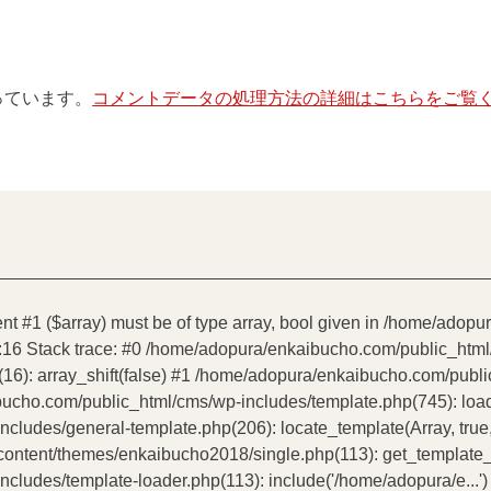
使っています。
コメントデータの処理方法の詳細はこちらをご覧
ent #1 ($array) must be of type array, bool given in /home/ado
:16 Stack trace: #0 /home/adopura/enkaibucho.com/public_htm
16): array_shift(false) #1 /home/adopura/enkaibucho.com/publ
bucho.com/public_html/cms/wp-includes/template.php(745): load_t
udes/general-template.php(206): locate_template(Array, true, 
tent/themes/enkaibucho2018/single.php(113): get_template_par
ludes/template-loader.php(113): include('/home/adopura/e...')