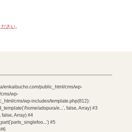
ください
。
pura/enkaibucho.com/public_html/cms/wp-
l/cms/wp-
ic_html/cms/wp-includes/template.php(812):
emplate('/home/adopura/e...', false, Array) #3
false, Array) #4
t('parts_singlefoo...') #5
 #6