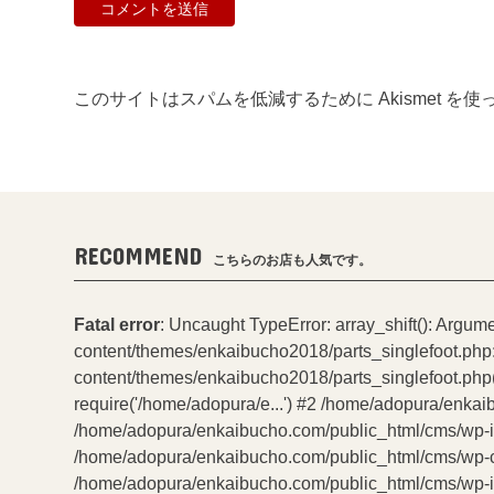
このサイトはスパムを低減するために Akismet を
RECOMMEND
こちらのお店も人気です。
Fatal error
: Uncaught TypeError: array_shift(): Argum
content/themes/enkaibucho2018/parts_singlefoot.php
content/themes/enkaibucho2018/parts_singlefoot.php(
require('/home/adopura/e...') #2 /home/adopura/enkai
/home/adopura/enkaibucho.com/public_html/cms/wp-incl
/home/adopura/enkaibucho.com/public_html/cms/wp-con
/home/adopura/enkaibucho.com/public_html/cms/wp-inc