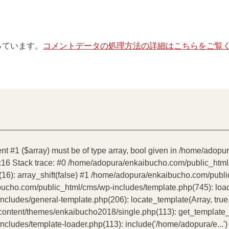
使っています。
コメントデータの処理方法の詳細はこちらをご覧
ent #1 ($array) must be of type array, bool given in /home/ado
:16 Stack trace: #0 /home/adopura/enkaibucho.com/public_htm
16): array_shift(false) #1 /home/adopura/enkaibucho.com/publ
bucho.com/public_html/cms/wp-includes/template.php(745): load_t
udes/general-template.php(206): locate_template(Array, true, 
tent/themes/enkaibucho2018/single.php(113): get_template_par
ludes/template-loader.php(113): include('/home/adopura/e...')