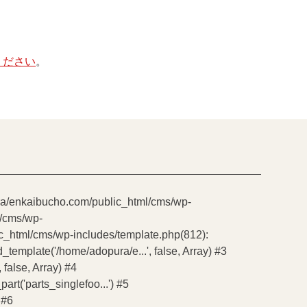
ください
。
pura/enkaibucho.com/public_html/cms/wp-
l/cms/wp-
ic_html/cms/wp-includes/template.php(812):
emplate('/home/adopura/e...', false, Array) #3
false, Array) #4
t('parts_singlefoo...') #5
 #6