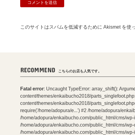
このサイトはスパムを低減するために Akismet を
RECOMMEND
こちらのお店も人気です。
Fatal error
: Uncaught TypeError: array_shift(): Argum
content/themes/enkaibucho2018/parts_singlefoot.php
content/themes/enkaibucho2018/parts_singlefoot.php(
require('/home/adopura/e...') #2 /home/adopura/enkai
/home/adopura/enkaibucho.com/public_html/cms/wp-incl
/home/adopura/enkaibucho.com/public_html/cms/wp-con
/home/adopura/enkaibucho.com/public_html/cms/wp-inc