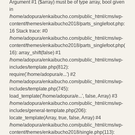
Argument #1 ($array) must be of type array, bool given
in
/home/adopura/enkaibucho.com/public_html/cms/wp-
content/themes/enkaibucho2018/parts_singlefoot.php:
16 Stack trace: #0
/home/adopura/enkaibucho.com/public_html/cms/wp-
content/themes/enkaibucho2018/parts_singlefoot.php(
16): array_shift(false) #1
/home/adopura/enkaibucho.com/public_html/cms/wp-
includes/template.php(812):
require('/home/adopura/e...') #2
/home/adopura/enkaibucho.com/public_html/cms/wp-
includes/template.php(745):
load_template('/home/adopura/e...', false, Array) #3
/home/adopura/enkaibucho.com/public_html/cms/wp-
includes/general-template.php(206):
locate_template(Array, true, false, Array) #4
/home/adopura/enkaibucho.com/public_html/cms/wp-
content/themes/enkaibucho2018/single.php(113):