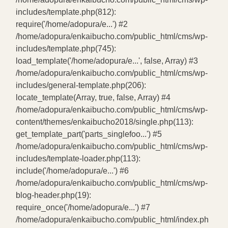
includes/template.php(812):
require('/home/adopura/e...') #2
/home/adopura/enkaibucho.com/public_html/cms/wp-
includes/template.php(745):
load_template('/home/adopura/e...', false, Array) #3
/home/adopura/enkaibucho.com/public_html/cms/wp-
includes/general-template.php(206):
locate_template(Array, true, false, Array) #4
/home/adopura/enkaibucho.com/public_html/cms/wp-
content/themes/enkaibucho2018/single.php(113):
get_template_part('parts_singlefoo...') #5
/home/adopura/enkaibucho.com/public_html/cms/wp-
includes/template-loader.php(113):
include('/home/adopura/e...') #6
/home/adopura/enkaibucho.com/public_html/cms/wp-
blog-header.php(19):
require_once('/home/adopura/e...') #7
/home/adopura/enkaibucho.com/public_html/index.ph