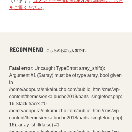
ています。
コメントデータの処理方法の詳細はこちら
をご覧ください
。
RECOMMEND
こちらのお店も人気です。
Fatal error
: Uncaught TypeError: array_shift():
Argument #1 ($array) must be of type array, bool given
in
/home/adopura/enkaibucho.com/public_html/cms/wp-
content/themes/enkaibucho2018/parts_singlefoot.php:
16 Stack trace: #0
/home/adopura/enkaibucho.com/public_html/cms/wp-
content/themes/enkaibucho2018/parts_singlefoot.php(
16): array_shift(false) #1
/home/adopura/enkaibucho.com/public_html/cms/wp-