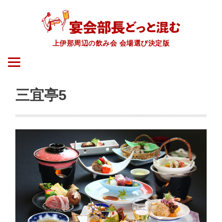
上伊那周辺の飲み会 会場選び決定版
三宜亭5