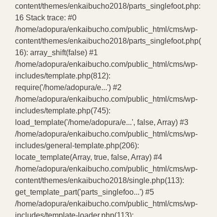
content/themes/enkaibucho2018/parts_singlefoot.php:
16 Stack trace: #0
/home/adopura/enkaibucho.com/public_html/cms/wp-
content/themes/enkaibucho2018/parts_singlefoot.php(
16): array_shift(false) #1
/home/adopura/enkaibucho.com/public_html/cms/wp-
includes/template.php(812):
require('/home/adopura/e...') #2
/home/adopura/enkaibucho.com/public_html/cms/wp-
includes/template.php(745):
load_template('/home/adopura/e...', false, Array) #3
/home/adopura/enkaibucho.com/public_html/cms/wp-
includes/general-template.php(206):
locate_template(Array, true, false, Array) #4
/home/adopura/enkaibucho.com/public_html/cms/wp-
content/themes/enkaibucho2018/single.php(113):
get_template_part('parts_singlefoo...') #5
/home/adopura/enkaibucho.com/public_html/cms/wp-
includes/template-loader.php(113):