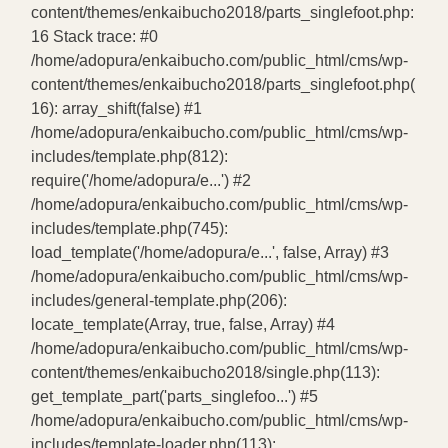
content/themes/enkaibucho2018/parts_singlefoot.php:
16 Stack trace: #0
/home/adopura/enkaibucho.com/public_html/cms/wp-
content/themes/enkaibucho2018/parts_singlefoot.php(
16): array_shift(false) #1
/home/adopura/enkaibucho.com/public_html/cms/wp-
includes/template.php(812):
require('/home/adopura/e...') #2
/home/adopura/enkaibucho.com/public_html/cms/wp-
includes/template.php(745):
load_template('/home/adopura/e...', false, Array) #3
/home/adopura/enkaibucho.com/public_html/cms/wp-
includes/general-template.php(206):
locate_template(Array, true, false, Array) #4
/home/adopura/enkaibucho.com/public_html/cms/wp-
content/themes/enkaibucho2018/single.php(113):
get_template_part('parts_singlefoo...') #5
/home/adopura/enkaibucho.com/public_html/cms/wp-
includes/template-loader.php(113):