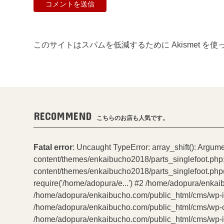
このサイトはスパムを低減するために Akismet を
RECOMMEND
こちらのお店も人気です。
Fatal error
: Uncaught TypeError: array_shift(): Argum
content/themes/enkaibucho2018/parts_singlefoot.php
content/themes/enkaibucho2018/parts_singlefoot.php(
require('/home/adopura/e...') #2 /home/adopura/enkai
/home/adopura/enkaibucho.com/public_html/cms/wp-incl
/home/adopura/enkaibucho.com/public_html/cms/wp-con
/home/adopura/enkaibucho.com/public_html/cms/wp-inc