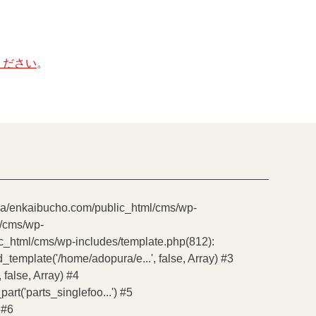
ください
。
pura/enkaibucho.com/public_html/cms/wp-
l/cms/wp-
ic_html/cms/wp-includes/template.php(812):
emplate('/home/adopura/e...', false, Array) #3
false, Array) #4
t('parts_singlefoo...') #5
 #6