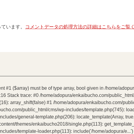
使っています。
コメントデータの処理方法の詳細はこちらをご覧
ent #1 ($array) must be of type array, bool given in /home/ado
:16 Stack trace: #0 /home/adopura/enkaibucho.com/public_htm
16): array_shift(false) #1 /home/adopura/enkaibucho.com/publ
bucho.com/public_html/cms/wp-includes/template.php(745): load_t
udes/general-template.php(206): locate_template(Array, true, 
tent/themes/enkaibucho2018/single.php(113): get_template_par
ludes/template-loader.php(113): include('/home/adopura/e...')