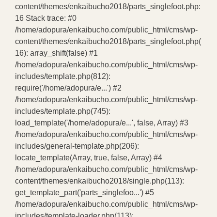
content/themes/enkaibucho2018/parts_singlefoot.php:
16 Stack trace: #0
/home/adopura/enkaibucho.com/public_html/cms/wp-
content/themes/enkaibucho2018/parts_singlefoot.php(
16): array_shift(false) #1
/home/adopura/enkaibucho.com/public_html/cms/wp-
includes/template.php(812):
require('/home/adopura/e...') #2
/home/adopura/enkaibucho.com/public_html/cms/wp-
includes/template.php(745):
load_template('/home/adopura/e...', false, Array) #3
/home/adopura/enkaibucho.com/public_html/cms/wp-
includes/general-template.php(206):
locate_template(Array, true, false, Array) #4
/home/adopura/enkaibucho.com/public_html/cms/wp-
content/themes/enkaibucho2018/single.php(113):
get_template_part('parts_singlefoo...') #5
/home/adopura/enkaibucho.com/public_html/cms/wp-
includes/template-loader.php(113):