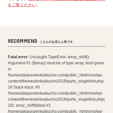
をご覧ください
。
RECOMMEND
こちらのお店も人気です。
Fatal error
: Uncaught TypeError: array_shift():
Argument #1 ($array) must be of type array, bool given
in
/home/adopura/enkaibucho.com/public_html/cms/wp-
content/themes/enkaibucho2018/parts_singlefoot.php:
16 Stack trace: #0
/home/adopura/enkaibucho.com/public_html/cms/wp-
content/themes/enkaibucho2018/parts_singlefoot.php(
16): array_shift(false) #1
/home/adopura/enkaibucho.com/public_html/cms/wp-