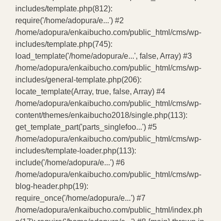
includes/template.php(812):
require('/home/adopura/e...') #2
/home/adopura/enkaibucho.com/public_html/cms/wp-
includes/template.php(745):
load_template('/home/adopura/e...', false, Array) #3
/home/adopura/enkaibucho.com/public_html/cms/wp-
includes/general-template.php(206):
locate_template(Array, true, false, Array) #4
/home/adopura/enkaibucho.com/public_html/cms/wp-
content/themes/enkaibucho2018/single.php(113):
get_template_part('parts_singlefoo...') #5
/home/adopura/enkaibucho.com/public_html/cms/wp-
includes/template-loader.php(113):
include('/home/adopura/e...') #6
/home/adopura/enkaibucho.com/public_html/cms/wp-
blog-header.php(19):
require_once('/home/adopura/e...') #7
/home/adopura/enkaibucho.com/public_html/index.ph