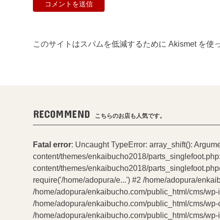
このサイトはスパムを低減するために Akismet を
RECOMMEND
こちらのお店も人気です。
Fatal error
: Uncaught TypeError: array_shift(): Argum
content/themes/enkaibucho2018/parts_singlefoot.php
content/themes/enkaibucho2018/parts_singlefoot.php(
require('/home/adopura/e...') #2 /home/adopura/enkai
/home/adopura/enkaibucho.com/public_html/cms/wp-incl
/home/adopura/enkaibucho.com/public_html/cms/wp-con
/home/adopura/enkaibucho.com/public_html/cms/wp-inc