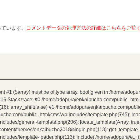
使っています。
コメントデータの処理方法の詳細はこちらをご覧
ent #1 ($array) must be of type array, bool given in /home/ado
:16 Stack trace: #0 /home/adopura/enkaibucho.com/public_htm
16): array_shift(false) #1 /home/adopura/enkaibucho.com/publ
bucho.com/public_html/cms/wp-includes/template.php(745): load_t
udes/general-template.php(206): locate_template(Array, true, 
tent/themes/enkaibucho2018/single.php(113): get_template_par
ludes/template-loader.php(113): include('/home/adopura/e...')