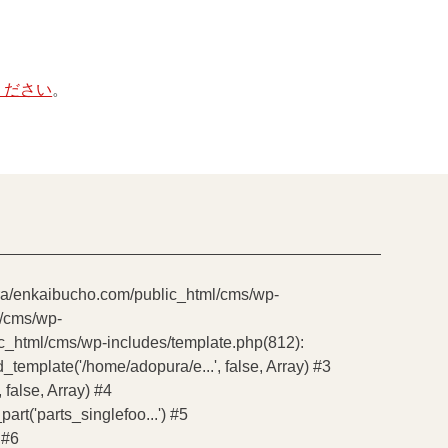
ください
。
pura/enkaibucho.com/public_html/cms/wp-
l/cms/wp-
ic_html/cms/wp-includes/template.php(812):
emplate('/home/adopura/e...', false, Array) #3
false, Array) #4
t('parts_singlefoo...') #5
 #6