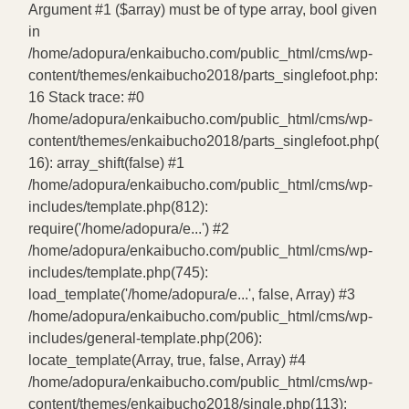
Argument #1 ($array) must be of type array, bool given
in
/home/adopura/enkaibucho.com/public_html/cms/wp-
content/themes/enkaibucho2018/parts_singlefoot.php:
16 Stack trace: #0
/home/adopura/enkaibucho.com/public_html/cms/wp-
content/themes/enkaibucho2018/parts_singlefoot.php(
16): array_shift(false) #1
/home/adopura/enkaibucho.com/public_html/cms/wp-
includes/template.php(812):
require('/home/adopura/e...') #2
/home/adopura/enkaibucho.com/public_html/cms/wp-
includes/template.php(745):
load_template('/home/adopura/e...', false, Array) #3
/home/adopura/enkaibucho.com/public_html/cms/wp-
includes/general-template.php(206):
locate_template(Array, true, false, Array) #4
/home/adopura/enkaibucho.com/public_html/cms/wp-
content/themes/enkaibucho2018/single.php(113):