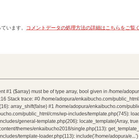
使っています。
コメントデータの処理方法の詳細はこちらをご覧
ent #1 ($array) must be of type array, bool given in /home/ado
:16 Stack trace: #0 /home/adopura/enkaibucho.com/public_htm
16): array_shift(false) #1 /home/adopura/enkaibucho.com/publ
bucho.com/public_html/cms/wp-includes/template.php(745): load_t
udes/general-template.php(206): locate_template(Array, true, 
tent/themes/enkaibucho2018/single.php(113): get_template_par
ludes/template-loader.php(113): include('/home/adopura/e...')