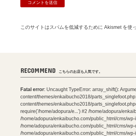
このサイトはスパムを低減するために Akismet を
RECOMMEND
こちらのお店も人気です。
Fatal error
: Uncaught TypeError: array_shift(): Argum
content/themes/enkaibucho2018/parts_singlefoot.php
content/themes/enkaibucho2018/parts_singlefoot.php(
require('/home/adopura/e...') #2 /home/adopura/enkai
/home/adopura/enkaibucho.com/public_html/cms/wp-incl
/home/adopura/enkaibucho.com/public_html/cms/wp-con
/home/adopura/enkaibucho.com/public_html/cms/wp-inc