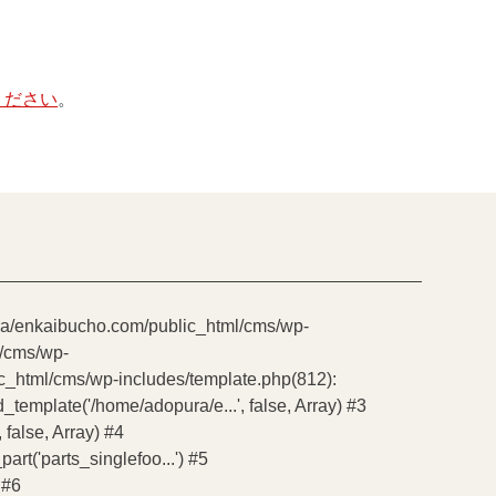
ください
。
pura/enkaibucho.com/public_html/cms/wp-
l/cms/wp-
ic_html/cms/wp-includes/template.php(812):
emplate('/home/adopura/e...', false, Array) #3
false, Array) #4
t('parts_singlefoo...') #5
 #6