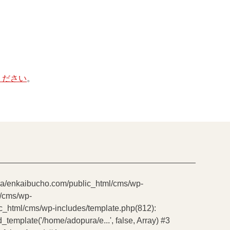
ください
。
pura/enkaibucho.com/public_html/cms/wp-
l/cms/wp-
ic_html/cms/wp-includes/template.php(812):
emplate('/home/adopura/e...', false, Array) #3