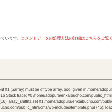
使っています。
コメントデータの処理方法の詳細はこちらをご覧
ent #1 ($array) must be of type array, bool given in /home/ado
:16 Stack trace: #0 /home/adopura/enkaibucho.com/public_htm
16): array_shift(false) #1 /home/adopura/enkaibucho.com/publ
bucho.com/public_html/cms/wp-includes/template.php(745): load_t