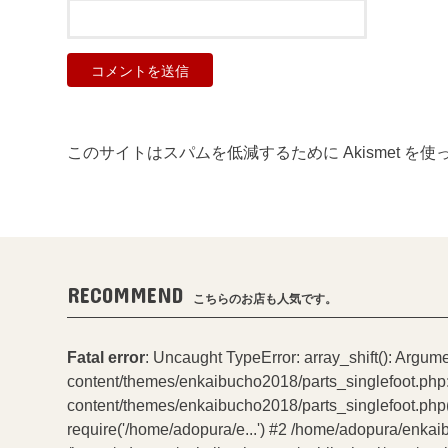
このサイトはスパムを低減するために Akismet を
RECOMMEND
こちらのお店も人気です。
Fatal error
: Uncaught TypeError: array_shift(): Argum
content/themes/enkaibucho2018/parts_singlefoot.php
content/themes/enkaibucho2018/parts_singlefoot.php(
require('/home/adopura/e...') #2 /home/adopura/enkai