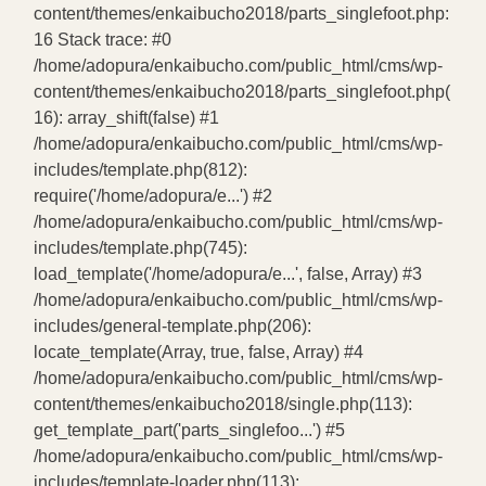
content/themes/enkaibucho2018/parts_singlefoot.php:
16 Stack trace: #0
/home/adopura/enkaibucho.com/public_html/cms/wp-
content/themes/enkaibucho2018/parts_singlefoot.php(
16): array_shift(false) #1
/home/adopura/enkaibucho.com/public_html/cms/wp-
includes/template.php(812):
require('/home/adopura/e...') #2
/home/adopura/enkaibucho.com/public_html/cms/wp-
includes/template.php(745):
load_template('/home/adopura/e...', false, Array) #3
/home/adopura/enkaibucho.com/public_html/cms/wp-
includes/general-template.php(206):
locate_template(Array, true, false, Array) #4
/home/adopura/enkaibucho.com/public_html/cms/wp-
content/themes/enkaibucho2018/single.php(113):
get_template_part('parts_singlefoo...') #5
/home/adopura/enkaibucho.com/public_html/cms/wp-
includes/template-loader.php(113):