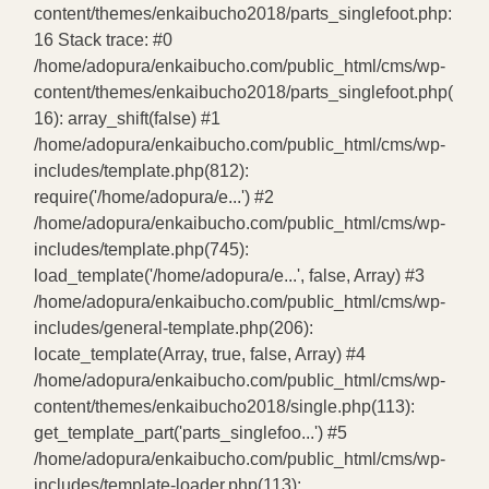
content/themes/enkaibucho2018/parts_singlefoot.php:
16 Stack trace: #0
/home/adopura/enkaibucho.com/public_html/cms/wp-
content/themes/enkaibucho2018/parts_singlefoot.php(
16): array_shift(false) #1
/home/adopura/enkaibucho.com/public_html/cms/wp-
includes/template.php(812):
require('/home/adopura/e...') #2
/home/adopura/enkaibucho.com/public_html/cms/wp-
includes/template.php(745):
load_template('/home/adopura/e...', false, Array) #3
/home/adopura/enkaibucho.com/public_html/cms/wp-
includes/general-template.php(206):
locate_template(Array, true, false, Array) #4
/home/adopura/enkaibucho.com/public_html/cms/wp-
content/themes/enkaibucho2018/single.php(113):
get_template_part('parts_singlefoo...') #5
/home/adopura/enkaibucho.com/public_html/cms/wp-
includes/template-loader.php(113):