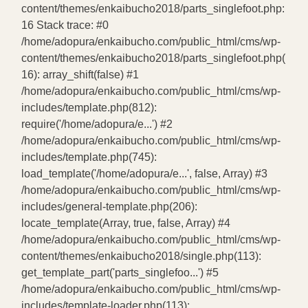
content/themes/enkaibucho2018/parts_singlefoot.php:
16 Stack trace: #0
/home/adopura/enkaibucho.com/public_html/cms/wp-
content/themes/enkaibucho2018/parts_singlefoot.php(
16): array_shift(false) #1
/home/adopura/enkaibucho.com/public_html/cms/wp-
includes/template.php(812):
require('/home/adopura/e...') #2
/home/adopura/enkaibucho.com/public_html/cms/wp-
includes/template.php(745):
load_template('/home/adopura/e...', false, Array) #3
/home/adopura/enkaibucho.com/public_html/cms/wp-
includes/general-template.php(206):
locate_template(Array, true, false, Array) #4
/home/adopura/enkaibucho.com/public_html/cms/wp-
content/themes/enkaibucho2018/single.php(113):
get_template_part('parts_singlefoo...') #5
/home/adopura/enkaibucho.com/public_html/cms/wp-
includes/template-loader.php(113):