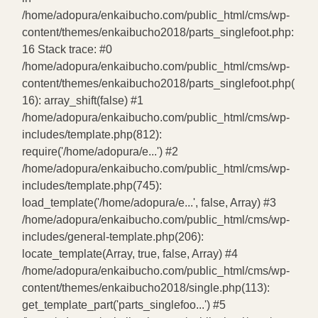
/home/adopura/enkaibucho.com/public_html/cms/wp-
content/themes/enkaibucho2018/parts_singlefoot.php:
16 Stack trace: #0
/home/adopura/enkaibucho.com/public_html/cms/wp-
content/themes/enkaibucho2018/parts_singlefoot.php(
16): array_shift(false) #1
/home/adopura/enkaibucho.com/public_html/cms/wp-
includes/template.php(812):
require('/home/adopura/e...') #2
/home/adopura/enkaibucho.com/public_html/cms/wp-
includes/template.php(745):
load_template('/home/adopura/e...', false, Array) #3
/home/adopura/enkaibucho.com/public_html/cms/wp-
includes/general-template.php(206):
locate_template(Array, true, false, Array) #4
/home/adopura/enkaibucho.com/public_html/cms/wp-
content/themes/enkaibucho2018/single.php(113):
get_template_part('parts_singlefoo...') #5