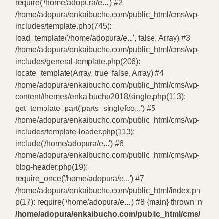
require('/home/adopura/e...') #2
/home/adopura/enkaibucho.com/public_html/cms/wp-
includes/template.php(745):
load_template('/home/adopura/e...', false, Array) #3
/home/adopura/enkaibucho.com/public_html/cms/wp-
includes/general-template.php(206):
locate_template(Array, true, false, Array) #4
/home/adopura/enkaibucho.com/public_html/cms/wp-
content/themes/enkaibucho2018/single.php(113):
get_template_part('parts_singlefoo...') #5
/home/adopura/enkaibucho.com/public_html/cms/wp-
includes/template-loader.php(113):
include('/home/adopura/e...') #6
/home/adopura/enkaibucho.com/public_html/cms/wp-
blog-header.php(19):
require_once('/home/adopura/e...') #7
/home/adopura/enkaibucho.com/public_html/index.ph
p(17): require('/home/adopura/e...') #8 {main} thrown in
/home/adopura/enkaibucho.com/public_html/cms/