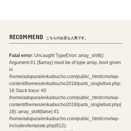
RECOMMEND
こちらのお店も人気です。
Fatal error
: Uncaught TypeError: array_shift():
Argument #1 ($array) must be of type array, bool given
in
/home/adopura/enkaibucho.com/public_html/cms/wp-
content/themes/enkaibucho2018/parts_singlefoot.php:
16 Stack trace: #0
/home/adopura/enkaibucho.com/public_html/cms/wp-
content/themes/enkaibucho2018/parts_singlefoot.php(
16): array_shift(false) #1
/home/adopura/enkaibucho.com/public_html/cms/wp-
includes/template.php(812):