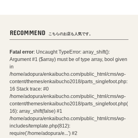
RECOMMEND
こちらのお店も人気です。
Fatal error
: Uncaught TypeError: array_shift():
Argument #1 ($array) must be of type array, bool given
in
/home/adopura/enkaibucho.com/public_html/cms/wp-
content/themes/enkaibucho2018/parts_singlefoot.php:
16 Stack trace: #0
/home/adopura/enkaibucho.com/public_html/cms/wp-
content/themes/enkaibucho2018/parts_singlefoot.php(
16): array_shift(false) #1
/home/adopura/enkaibucho.com/public_html/cms/wp-
includes/template.php(812):
require('/home/adopura/e...') #2