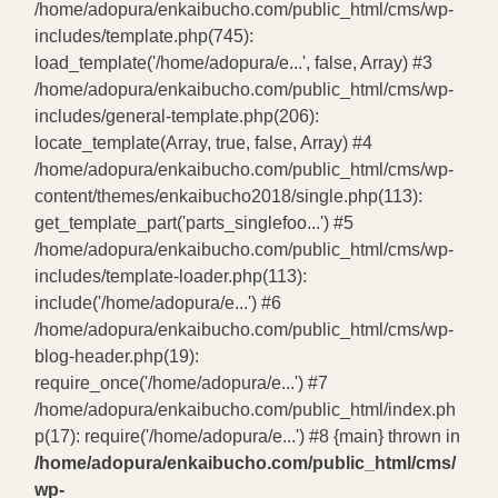
/home/adopura/enkaibucho.com/public_html/cms/wp-
includes/template.php(745):
load_template('/home/adopura/e...', false, Array) #3
/home/adopura/enkaibucho.com/public_html/cms/wp-
includes/general-template.php(206):
locate_template(Array, true, false, Array) #4
/home/adopura/enkaibucho.com/public_html/cms/wp-
content/themes/enkaibucho2018/single.php(113):
get_template_part('parts_singlefoo...') #5
/home/adopura/enkaibucho.com/public_html/cms/wp-
includes/template-loader.php(113):
include('/home/adopura/e...') #6
/home/adopura/enkaibucho.com/public_html/cms/wp-
blog-header.php(19):
require_once('/home/adopura/e...') #7
/home/adopura/enkaibucho.com/public_html/index.ph
p(17): require('/home/adopura/e...') #8 {main} thrown in
/home/adopura/enkaibucho.com/public_html/cms/
wp-