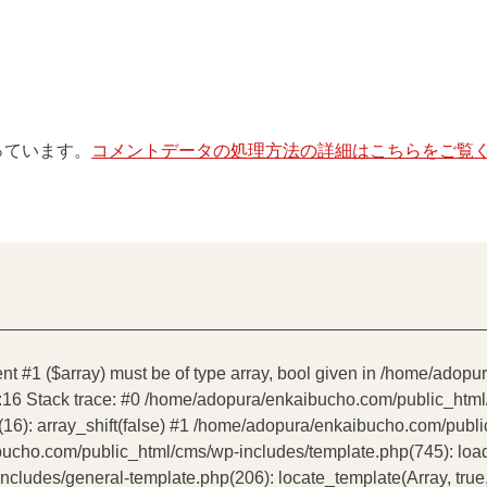
使っています。
コメントデータの処理方法の詳細はこちらをご覧
ent #1 ($array) must be of type array, bool given in /home/ado
:16 Stack trace: #0 /home/adopura/enkaibucho.com/public_htm
16): array_shift(false) #1 /home/adopura/enkaibucho.com/publ
bucho.com/public_html/cms/wp-includes/template.php(745): load_t
udes/general-template.php(206): locate_template(Array, true, 