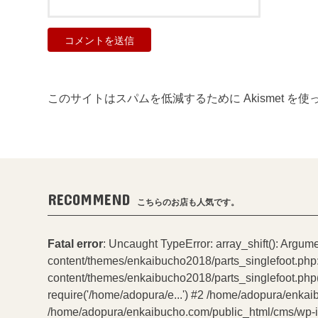
このサイトはスパムを低減するために Akismet を
RECOMMEND
こちらのお店も人気です。
Fatal error
: Uncaught TypeError: array_shift(): Argum
content/themes/enkaibucho2018/parts_singlefoot.php
content/themes/enkaibucho2018/parts_singlefoot.php(
require('/home/adopura/e...') #2 /home/adopura/enkai
/home/adopura/enkaibucho.com/public_html/cms/wp-incl