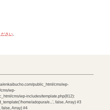
ください
。
pura/enkaibucho.com/public_html/cms/wp-
l/cms/wp-
ic_html/cms/wp-includes/template.php(812):
emplate('/home/adopura/e...', false, Array) #3
false, Array) #4