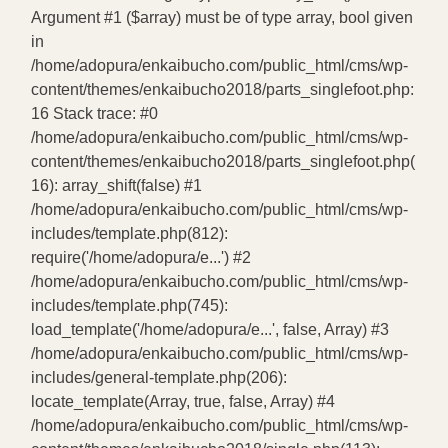
Argument #1 ($array) must be of type array, bool given
in
/home/adopura/enkaibucho.com/public_html/cms/wp-
content/themes/enkaibucho2018/parts_singlefoot.php:
16 Stack trace: #0
/home/adopura/enkaibucho.com/public_html/cms/wp-
content/themes/enkaibucho2018/parts_singlefoot.php(
16): array_shift(false) #1
/home/adopura/enkaibucho.com/public_html/cms/wp-
includes/template.php(812):
require('/home/adopura/e...') #2
/home/adopura/enkaibucho.com/public_html/cms/wp-
includes/template.php(745):
load_template('/home/adopura/e...', false, Array) #3
/home/adopura/enkaibucho.com/public_html/cms/wp-
includes/general-template.php(206):
locate_template(Array, true, false, Array) #4
/home/adopura/enkaibucho.com/public_html/cms/wp-