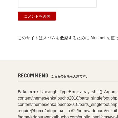
このサイトはスパムを低減するために Akismet を
RECOMMEND
こちらのお店も人気です。
Fatal error
: Uncaught TypeError: array_shift(): Argum
content/themes/enkaibucho2018/parts_singlefoot.php
content/themes/enkaibucho2018/parts_singlefoot.php(
require('/home/adopura/e...') #2 /home/adopura/enkai
/home/adopura/enkaibucho.com/public_html/cms/wp-incl