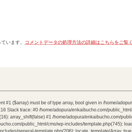
使っています。
コメントデータの処理方法の詳細はこちらをご覧
ent #1 ($array) must be of type array, bool given in /home/ado
:16 Stack trace: #0 /home/adopura/enkaibucho.com/public_htm
16): array_shift(false) #1 /home/adopura/enkaibucho.com/publ
bucho.com/public_html/cms/wp-includes/template.php(745): load_t
udes/general-template.php(206): locate_template(Array, true, 