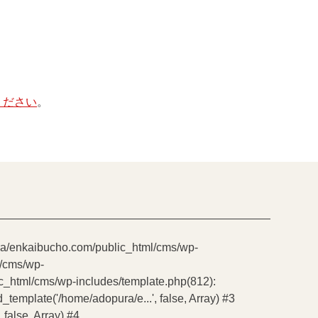
ください
。
pura/enkaibucho.com/public_html/cms/wp-
l/cms/wp-
ic_html/cms/wp-includes/template.php(812):
emplate('/home/adopura/e...', false, Array) #3
false, Array) #4