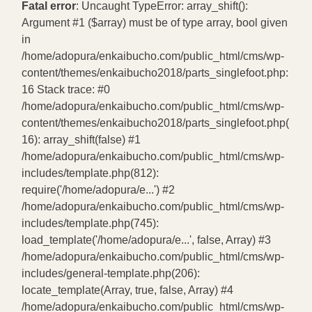
Fatal error
: Uncaught TypeError: array_shift():
Argument #1 ($array) must be of type array, bool given
in
/home/adopura/enkaibucho.com/public_html/cms/wp-
content/themes/enkaibucho2018/parts_singlefoot.php:
16 Stack trace: #0
/home/adopura/enkaibucho.com/public_html/cms/wp-
content/themes/enkaibucho2018/parts_singlefoot.php(
16): array_shift(false) #1
/home/adopura/enkaibucho.com/public_html/cms/wp-
includes/template.php(812):
require('/home/adopura/e...') #2
/home/adopura/enkaibucho.com/public_html/cms/wp-
includes/template.php(745):
load_template('/home/adopura/e...', false, Array) #3
/home/adopura/enkaibucho.com/public_html/cms/wp-
includes/general-template.php(206):
locate_template(Array, true, false, Array) #4
/home/adopura/enkaibucho.com/public_html/cms/wp-