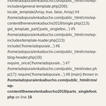
/home/adopura/enkaibucho.com/public_html/cms/wp-
includes/general-template.php(206):
locate_template(Array, true, false, Array) #4
/home/adopura/enkaibucho.com/public_html/cms/wp-
content/themes/enkaibucho2018/single.php(113):
get_template_part('parts_singlefoo...') #5
/home/adopura/enkaibucho.com/public_html/cms/wp-
includes/template-loader.php(113):
include('/home/adopura/e...') #6
/home/adopura/enkaibucho.com/public_html/cms/wp-
blog-header.php(19):
require_once('/home/adopura/e...') #7
/home/adopura/enkaibucho.com/public_html/index.ph
p(17): require('/home/adopura/e...') #8 {main} thrown in
/home/adopura/enkaibucho.com/public_html/cms/
wp-
content/themes/enkaibucho2018/parts_singlefoot.
php
on line
16