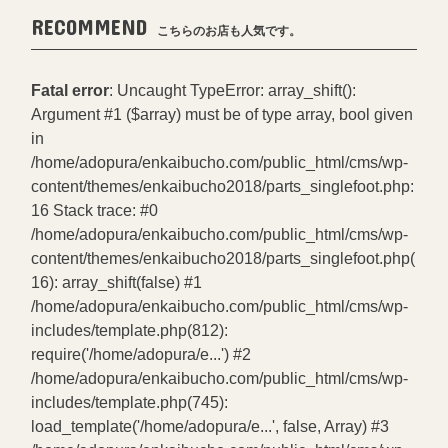
RECOMMEND
こちらのお店も人気です。
Fatal error
: Uncaught TypeError: array_shift():
Argument #1 ($array) must be of type array, bool given
in
/home/adopura/enkaibucho.com/public_html/cms/wp-
content/themes/enkaibucho2018/parts_singlefoot.php:
16 Stack trace: #0
/home/adopura/enkaibucho.com/public_html/cms/wp-
content/themes/enkaibucho2018/parts_singlefoot.php(
16): array_shift(false) #1
/home/adopura/enkaibucho.com/public_html/cms/wp-
includes/template.php(812):
require('/home/adopura/e...') #2
/home/adopura/enkaibucho.com/public_html/cms/wp-
includes/template.php(745):
load_template('/home/adopura/e...', false, Array) #3