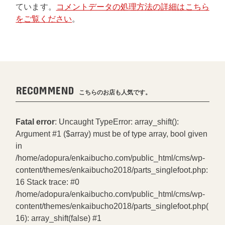
ています。
コメントデータの処理方法の詳細はこちら
をご覧ください
。
RECOMMEND
こちらのお店も人気です。
Fatal error
: Uncaught TypeError: array_shift():
Argument #1 ($array) must be of type array, bool given
in
/home/adopura/enkaibucho.com/public_html/cms/wp-
content/themes/enkaibucho2018/parts_singlefoot.php:
16 Stack trace: #0
/home/adopura/enkaibucho.com/public_html/cms/wp-
content/themes/enkaibucho2018/parts_singlefoot.php(
16): array_shift(false) #1