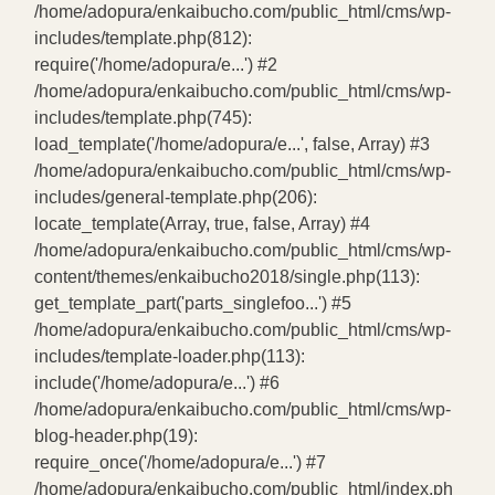
/home/adopura/enkaibucho.com/public_html/cms/wp-
includes/template.php(812):
require('/home/adopura/e...') #2
/home/adopura/enkaibucho.com/public_html/cms/wp-
includes/template.php(745):
load_template('/home/adopura/e...', false, Array) #3
/home/adopura/enkaibucho.com/public_html/cms/wp-
includes/general-template.php(206):
locate_template(Array, true, false, Array) #4
/home/adopura/enkaibucho.com/public_html/cms/wp-
content/themes/enkaibucho2018/single.php(113):
get_template_part('parts_singlefoo...') #5
/home/adopura/enkaibucho.com/public_html/cms/wp-
includes/template-loader.php(113):
include('/home/adopura/e...') #6
/home/adopura/enkaibucho.com/public_html/cms/wp-
blog-header.php(19):
require_once('/home/adopura/e...') #7
/home/adopura/enkaibucho.com/public_html/index.ph