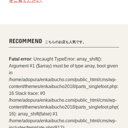
をご覧ください
。
RECOMMEND
こちらのお店も人気です。
Fatal error
: Uncaught TypeError: array_shift():
Argument #1 ($array) must be of type array, bool given
in
/home/adopura/enkaibucho.com/public_html/cms/wp-
content/themes/enkaibucho2018/parts_singlefoot.php:
16 Stack trace: #0
/home/adopura/enkaibucho.com/public_html/cms/wp-
content/themes/enkaibucho2018/parts_singlefoot.php(
16): array_shift(false) #1
/home/adopura/enkaibucho.com/public_html/cms/wp-
includes/template.php(812):