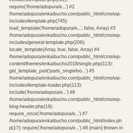
require('/home/adopura/e...') #2
/home/adopura/enkaibucho.com/public_html/cms/wp-
includes/template.php(745):
load_template('/home/adopura/e...', false, Array) #3
/home/adopura/enkaibucho.com/public_html/cms/wp-
includes/general-template.php(206):
locate_template(Array, true, false, Array) #4
/home/adopura/enkaibucho.com/public_html/cms/wp-
content/themes/enkaibucho2018/single.php(113):
get_template_part('parts_singlefoo...') #5
/home/adopura/enkaibucho.com/public_html/cms/wp-
includes/template-loader.php(113):
include('/home/adopura/e...') #6
/home/adopura/enkaibucho.com/public_html/cms/wp-
blog-header.php(19):
require_once('/home/adopura/e...') #7
/home/adopura/enkaibucho.com/public_html/index.ph
p(17): require('/home/adopura/e...') #8 {main} thrown in