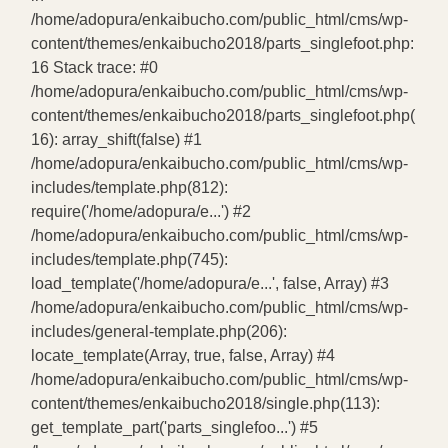
/home/adopura/enkaibucho.com/public_html/cms/wp-
content/themes/enkaibucho2018/parts_singlefoot.php:
16 Stack trace: #0
/home/adopura/enkaibucho.com/public_html/cms/wp-
content/themes/enkaibucho2018/parts_singlefoot.php(
16): array_shift(false) #1
/home/adopura/enkaibucho.com/public_html/cms/wp-
includes/template.php(812):
require('/home/adopura/e...') #2
/home/adopura/enkaibucho.com/public_html/cms/wp-
includes/template.php(745):
load_template('/home/adopura/e...', false, Array) #3
/home/adopura/enkaibucho.com/public_html/cms/wp-
includes/general-template.php(206):
locate_template(Array, true, false, Array) #4
/home/adopura/enkaibucho.com/public_html/cms/wp-
content/themes/enkaibucho2018/single.php(113):
get_template_part('parts_singlefoo...') #5