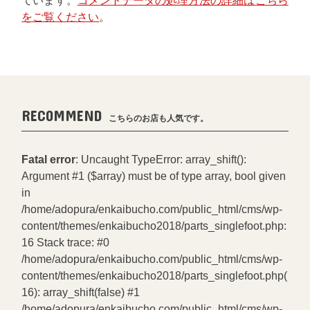
ています。
コメントデータの処理方法の詳細はこちら
をご覧ください
。
RECOMMEND
こちらのお店も人気です。
Fatal error
: Uncaught TypeError: array_shift():
Argument #1 ($array) must be of type array, bool given
in
/home/adopura/enkaibucho.com/public_html/cms/wp-
content/themes/enkaibucho2018/parts_singlefoot.php:
16 Stack trace: #0
/home/adopura/enkaibucho.com/public_html/cms/wp-
content/themes/enkaibucho2018/parts_singlefoot.php(
16): array_shift(false) #1
/home/adopura/enkaibucho.com/public_html/cms/wp-