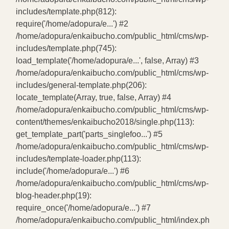
includes/template.php(812):
require('/home/adopura/e...') #2
/home/adopura/enkaibucho.com/public_html/cms/wp-
includes/template.php(745):
load_template('/home/adopura/e...', false, Array) #3
/home/adopura/enkaibucho.com/public_html/cms/wp-
includes/general-template.php(206):
locate_template(Array, true, false, Array) #4
/home/adopura/enkaibucho.com/public_html/cms/wp-
content/themes/enkaibucho2018/single.php(113):
get_template_part('parts_singlefoo...') #5
/home/adopura/enkaibucho.com/public_html/cms/wp-
includes/template-loader.php(113):
include('/home/adopura/e...') #6
/home/adopura/enkaibucho.com/public_html/cms/wp-
blog-header.php(19):
require_once('/home/adopura/e...') #7
/home/adopura/enkaibucho.com/public_html/index.ph