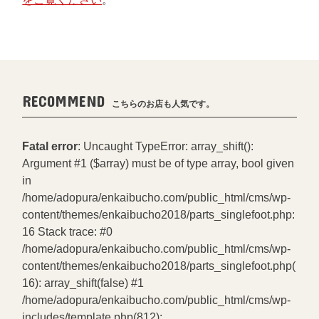
RECOMMEND
こちらのお店も人気です。
Fatal error
: Uncaught TypeError: array_shift():
Argument #1 ($array) must be of type array, bool given
in
/home/adopura/enkaibucho.com/public_html/cms/wp-
content/themes/enkaibucho2018/parts_singlefoot.php:
16 Stack trace: #0
/home/adopura/enkaibucho.com/public_html/cms/wp-
content/themes/enkaibucho2018/parts_singlefoot.php(
16): array_shift(false) #1
/home/adopura/enkaibucho.com/public_html/cms/wp-
includes/template.php(812):