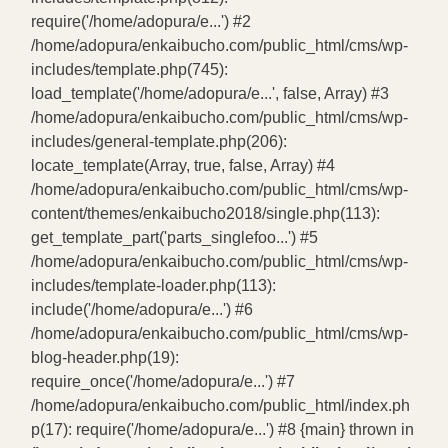
require('/home/adopura/e...') #2
/home/adopura/enkaibucho.com/public_html/cms/wp-
includes/template.php(745):
load_template('/home/adopura/e...', false, Array) #3
/home/adopura/enkaibucho.com/public_html/cms/wp-
includes/general-template.php(206):
locate_template(Array, true, false, Array) #4
/home/adopura/enkaibucho.com/public_html/cms/wp-
content/themes/enkaibucho2018/single.php(113):
get_template_part('parts_singlefoo...') #5
/home/adopura/enkaibucho.com/public_html/cms/wp-
includes/template-loader.php(113):
include('/home/adopura/e...') #6
/home/adopura/enkaibucho.com/public_html/cms/wp-
blog-header.php(19):
require_once('/home/adopura/e...') #7
/home/adopura/enkaibucho.com/public_html/index.ph
p(17): require('/home/adopura/e...') #8 {main} thrown in