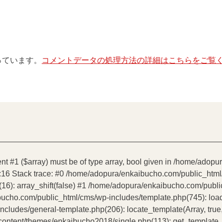
使っています。
コメントデータの処理方法の詳細はこちらをご覧
ent #1 ($array) must be of type array, bool given in /home/ado
:16 Stack trace: #0 /home/adopura/enkaibucho.com/public_htm
16): array_shift(false) #1 /home/adopura/enkaibucho.com/publ
bucho.com/public_html/cms/wp-includes/template.php(745): load_t
udes/general-template.php(206): locate_template(Array, true, 
tent/themes/enkaibucho2018/single.php(113): get_template_par