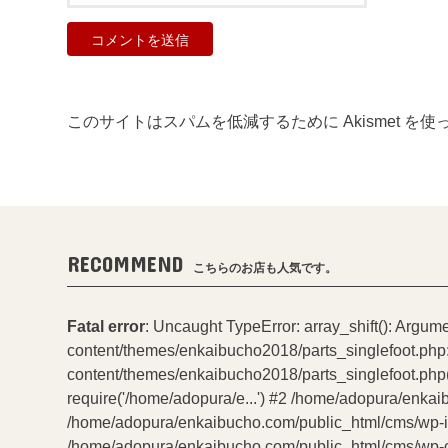
このサイトはスパムを低減するために Akismet を
RECOMMEND
こちらのお店も人気です。
Fatal error
: Uncaught TypeError: array_shift(): Argum
content/themes/enkaibucho2018/parts_singlefoot.php
content/themes/enkaibucho2018/parts_singlefoot.php(
require('/home/adopura/e...') #2 /home/adopura/enkai
/home/adopura/enkaibucho.com/public_html/cms/wp-incl
/home/adopura/enkaibucho.com/public_html/cms/wp-con