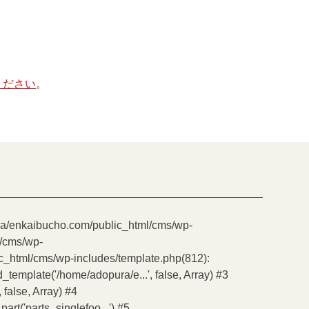
ください
。
pura/enkaibucho.com/public_html/cms/wp-
l/cms/wp-
ic_html/cms/wp-includes/template.php(812):
emplate('/home/adopura/e...', false, Array) #3
false, Array) #4
t('parts_singlefoo...') #5