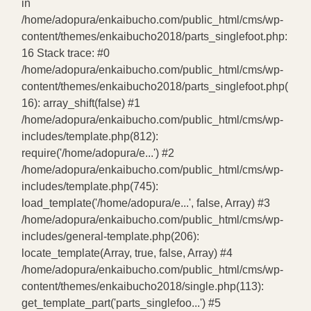
in
/home/adopura/enkaibucho.com/public_html/cms/wp-
content/themes/enkaibucho2018/parts_singlefoot.php:
16 Stack trace: #0
/home/adopura/enkaibucho.com/public_html/cms/wp-
content/themes/enkaibucho2018/parts_singlefoot.php(
16): array_shift(false) #1
/home/adopura/enkaibucho.com/public_html/cms/wp-
includes/template.php(812):
require('/home/adopura/e...') #2
/home/adopura/enkaibucho.com/public_html/cms/wp-
includes/template.php(745):
load_template('/home/adopura/e...', false, Array) #3
/home/adopura/enkaibucho.com/public_html/cms/wp-
includes/general-template.php(206):
locate_template(Array, true, false, Array) #4
/home/adopura/enkaibucho.com/public_html/cms/wp-
content/themes/enkaibucho2018/single.php(113):
get_template_part('parts_singlefoo...') #5